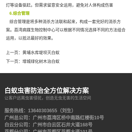
灯等设备驱赶。但需求留意安全运用，避免对人体构成伤害
6.综合管理
综合管理是将多种
消杀方法
联和起来，构成一套完好的消杀方
案。荔湾病媒生物控制中心可以根据不同情况选择不同的方法组合
运用，以抵达最好的效果。
上一页：
黄埔水库堤坝灭白蚁
下一页：
增城绿化树木治白蚁
白蚁虫害防治全方位解决方案
让客户远离虫害侵扰，创造无虫无害的生活空间
服务热线：13640303655（刘生）
广州总公司：广州市荔湾区桥中南路红楼街10号
白云分公司：广州市白云区石井大道168号
花都分公司：广州市花都区花都大道101号