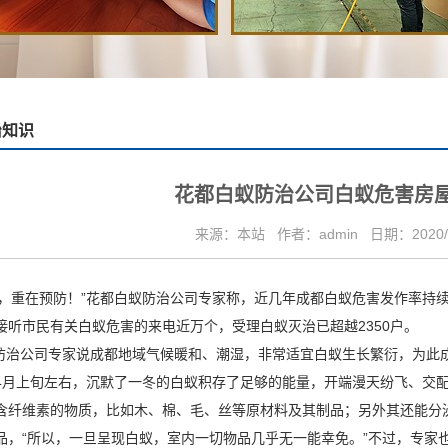
治知识
花都白蚁防治公司白蚁危害房屋
来源：本站
作者：admin
日期：2020/
，重在预防！”花都白蚁防治公司专家称，近几年成都白蚁危害发作率持
接听市民有关白蚁危害的来电近万个，受理白蚁灭治已超越2350户。
防治公司
专家说成都地域气候暖和、潮湿，非常适宜白蚁生长繁衍，为此成
4月上旬左右，沉默了一冬的白蚁积存了足够的能量，开端漫天纷飞、交
含纤维素的物质，比如木、棉、毛、丝等原材料及其制品；另外其还能分
品，“所以，一旦呈现白蚁，室内一切物品几乎无一能幸免。”不过，专家