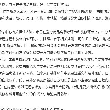
所以，春夏也是防治白蚁最好、最重要的时节。
害性之所以这么大，还在于其活动的隐蔽性容易被人们所忽视！”白蚁防
便利途径，墙裙、吊顶、灯槽、木地板、墙纸等都为白蚁制造了暗淡、潮
讨中心有关担任人称，市民在置办商品房验收环节和装修环节上，十分
新建房屋和装修白蚁预防，并陆续出台了相关规则，明白“凡白蚁危害地
是针对新建房屋，四川省政府324号令明令规则开发商在
预售房屋
时必需出
办新房时也别忘了留意检查开发商能否对房屋实行了相关处置。
出，成都白蚁危害的规律看，特别值得留意的是房屋受害楼层主要集中是
危害现象
，这类白蚁危害主要是经过房屋阳台和屋顶花园“入侵”，也有部
对商品房做了新建预防，但个人在装修环节中还要注重实行装修预防。由
的白蚁预防屏障，另外是商品房新建白蚁预防药土屏障主要是阻止白蚁爬
3楼）在房屋装修过程还需求对白蚁实行重点防治，特别是要突出做好1楼
装修材料等可能产生的白蚁入侵渠道实行防治。
秀白蚁防治公司屋里灭治白蚁喷什么有效果