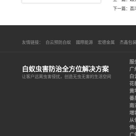
下一篇：
荔
友情链接：
白云预防白蚁
國際能源
宏德金属
杰鑫包
服
白蚁虫害防治全方位解决方案
广
白
让客户远离虫害侵扰，创造无虫无害的生活空间
花
黄
番
南
增
从
佛
广