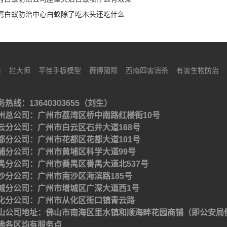
湾白蚁防治中心白蚁除了吃木头还吃什么
装
拦大师
平佳手板模型
薇博國際
西南四害消杀
有害生物防治
务热线：13640303655（刘生）
州总公司：广州市荔湾区桥中南路红楼街10号
云分公司：广州市白云区石井大道168号
都分公司：广州市花都区花都大道101号
埔分公司：广州市黄埔区科学大道99号
禺分公司：广州市番禺区番禺大道北537号
沙分公司：广州市南沙区海滨路185号
城分公司：广州市增城区广深大道西1号
化分公司：广州市从化区街口镇青云路
山公司地址：佛山市南海区里水镇和顺海畔花园商铺（即公安局
佛各区均有服务点