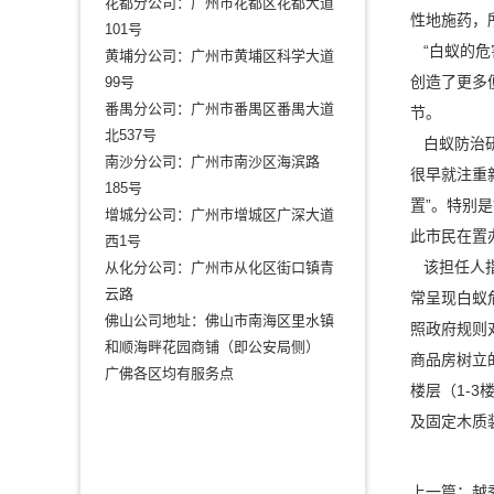
花都分公司：广州市花都区花都大道
性地施药，
101号
“白蚁的危
黄埔分公司：广州市黄埔区科学大道
创造了更多
99号
番禺分公司：广州市番禺区番禺大道
节。
北537号
白蚁防治研
南沙分公司：广州市南沙区海滨路
很早就注重
185号
置”。特别
增城分公司：广州市增城区广深大道
此市民在置
西1号
该担任人指
从化分公司：广州市从化区街口镇青
云路
常呈现白蚁
佛山公司地址：佛山市南海区里水镇
照政府规则
和顺海畔花园商铺（即公安局侧）
商品房树立
广佛各区均有服务点
楼层（1-
及固定木质
上一篇：
越