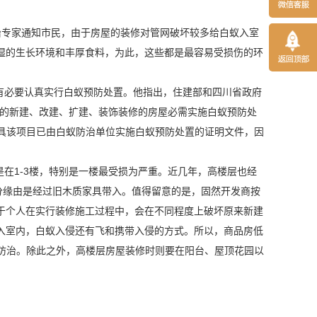
治专家通知市民，由于房屋的装修对管网破坏较多给白蚁入室
湿的生长环境和丰厚食料，为此，这些都是最容易受损伤的环
有必要认真实行白蚁预防处置。他指出，住建部和四川省政府
域的新建、改建、扩建、装饰装修的房屋必需实施白蚁预防处
具该项目已由白蚁防治单位实施白蚁预防处置的证明文件，因
在1-3楼，特别是一楼最受损为严重。近几年，高楼层也经
分缘由是经过旧木质家具带入。值得留意的是，固然开发商按
于个人在实行装修施工过程中，会在不同程度上破坏原来新建
入室内，白蚁入侵还有飞和携带入侵的方式。所以，商品房低
的防治。除此之外，高楼层房屋装修时则要在阳台、屋顶花园以