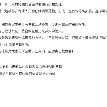
可能与木材接触的墙面也要进行
药物处理。
设地板前，专业人员会仔细喷洒药物，形成一道有效的防护层。这样可
期检查家中是否有白蚁活动迹象，发现问题及时采取措施。
用
白蚁诱杀剂
，将白蚁吸引过来并集中消灭。
防治需要综合运用多种方法，并且在装修过程中把握好关键步骤进行防
让我们免受白蚁困扰。
法能对大家有所帮助，让我们一起远离白蚁危害！
云专业治白蚁公司应该怎么治理堤坝的白蚁
州除白蚁机构有翅膀的蚂蚁是不是白蚁