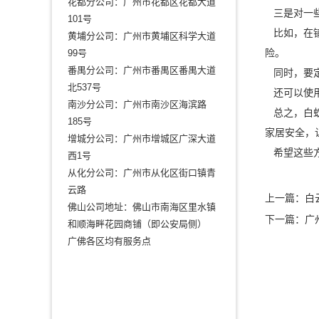
花都分公司：广州市花都区花都大道
三是对一些
101号
比如，在铺
黄埔分公司：广州市黄埔区科学大道
险。
99号
番禺分公司：广州市番禺区番禺大道
同时，要定
北537号
还可以使
南沙分公司：广州市南沙区海滨路
总之，白蚁
185号
家居安全
，
增城分公司：广州市增城区广深大道
希望这些方
西1号
从化分公司：广州市从化区街口镇青
云路
上一篇：
白
佛山公司地址：佛山市南海区里水镇
下一篇：
广
和顺海畔花园商铺（即公安局侧）
广佛各区均有服务点