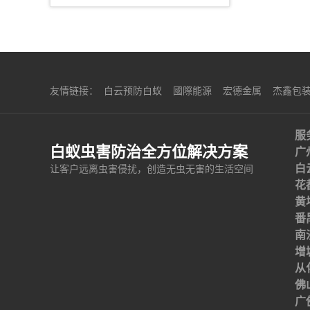
友情链接：
白云预防白蚁
國際能源
宏德金属
杰鑫包
服
白蚁虫害防治全方位解决方案
广
白
让客户远离虫害侵扰，创造无虫无害的生活空间
花
黄
番
南
增
从
佛
广