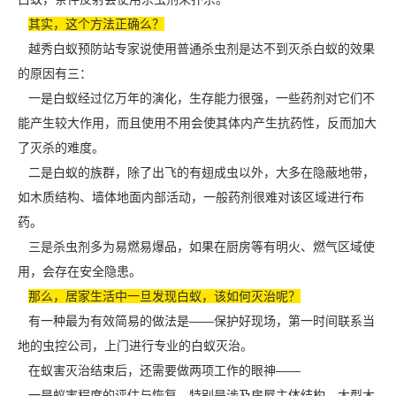
其实，这个方法正确么？
越秀白蚁预防站专家说使用普通杀虫剂是达不到灭杀白蚁的效果
的原因有三：
一是白蚁经过亿万年的演化，生存能力很强，一些药剂对它们不
能产生较大作用，而且使用不用会使其体内产生抗药性，反而加大
了灭杀的难度。
二是白蚁的族群，除了出飞的有翅成虫以外，大多在隐蔽地带，
如木质结构、墙体地面内部活动，一般药剂很难对该区域进行布
药。
三是杀虫剂多为易燃易爆品，如果在厨房等有明火、燃气区域使
用，会存在安全隐患。
那么，居家生活中一旦发现白蚁，该如何灭治呢？
有一种最为有效简易的做法是——保护好现场，第一时间联系当
地的
虫控公司
，上门进行专业的白蚁灭治。
在蚁害灭治结束后，还需要做两项工作的眼神——
一是蚁害程度的评估与恢复，特别是涉及房屋主体结构、大型木