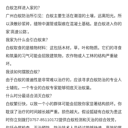
白蚁怎样进入家的？
广州白蚁防治所引见：白蚁主要生活在潮湿的土壤，远离阳光。所
以涣散砂浆砖，缝隙中漏管或裂痕在混凝土基础。是白蚁进入你的
家‘高速公路’。
我家为什么会引白蚁来？
白蚁取食的是植物材料：这包括木材，草，叶和物质。它们的寻食
和筑巢的习气可能会招致建筑物，农作物或人工林的结构严重破
坏。
我该如何摆脱白蚁？
由于白蚁的普遍性是非常难以治疗的，应该寻求白蚁防治的专业人
士辅佐。一个专业的白蚁专家能够彻底灭治蚁巢。
什么时分最适合消
灭白蚁
？
白蚁繁衍快，以致一个小的群体可能会招致你家显著结构损坏。你
耽误了治疗的时间越长越严重。损伤越大。假设狐疑有白蚁为患这
时你立刻拨打
0757-85110172
提供白蚁检测和灭治的综合效劳，
包括全屋检查，灭治预防。防治技术人员经过能够快速，高效的展