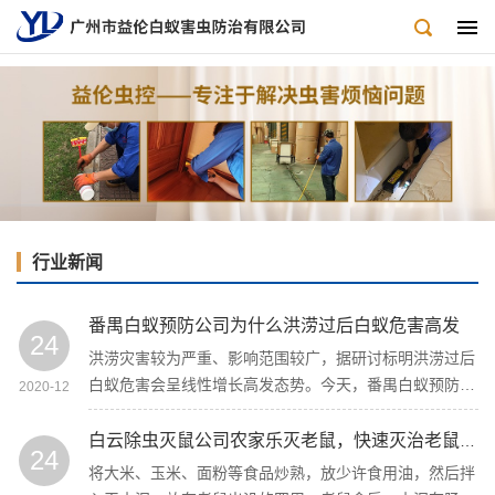
行业新闻
番禺白蚁预防公司为什么洪涝过后白蚁危害高发
24
洪涝灾害较为严重、影响范围较广，据研讨标明洪涝过后
白蚁危害会呈线性增长高发态势。今天，番禺白蚁预防公
2020-12
司就来扼要解释一下，为什么洪涝过后白蚁危害高发？该
如何有效灭治白蚁？
白云除虫灭鼠公司农家乐灭老鼠，快速灭治老鼠的办法
24
将大米、玉米、面粉等食品炒熟，放少许食用油，然后拌