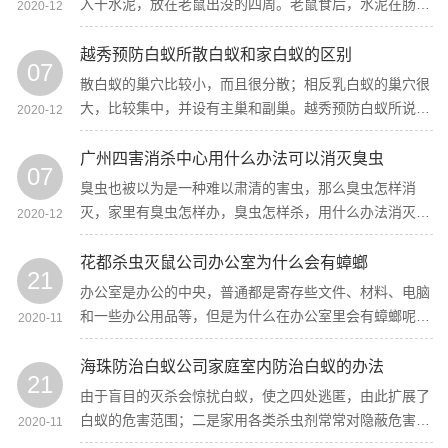
入干水泥，放在老鼠出没的四周。老鼠食后，水泥在肠道
2020-12
内吸收水分而凝固，使老鼠腹胀而死。
越秀预防白蚁所散白蚁和家白蚁的区别
07
散白蚁的巢穴比较小，而且很分散；相反乳白蚁的巢穴很
大，比较集中，并设有主巢和副巢。越秀预防白蚁所说假
2020-12
设能发现白蚁巢穴，就能分清是哪种白蚁的巢穴。
广州四害消杀中心用什么办法可以消灭臭虫
07
臭虫也被以为是一种难以肃清的害虫，那么臭虫怎样消
灭，家里有臭虫怎样办，臭虫怎样杀，用什么办法消灭臭
2020-12
虫，广州四害消杀中心6种方法助你彻底肃清臭虫！
花都杀虫灭鼠公司办公室为什么会有蟑螂
21
办公室是办公的中央，普通都是寄存些文件、材料、电脑
和一些办公用品等，但是为什么在办公室里会有蟑螂呢，
2020-11
而且还越来越多，办公室有蟑螂怎样消灭？
海珠防治白蚁公司家庭室内防治白蚁的办法
21
由于盲目的灭杀会惊扰白蚁，使之四处逃匿，由此扩展了
白蚁的危害范围；二是家用各类杀虫剂常常对隐蔽危害的
2020-11
白蚁无太大效果，无谓的糜费很不用要。