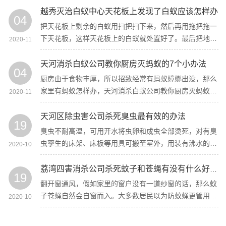
越秀灭治白蚁中心天花板上发现了白蚁应该怎样办
04
把天花板上剩余的白蚁用扫把扫下来，然后再用拖把拖一
下天花板，这样天花板上的白蚁就处置好了。最后把地板
2020-11
上的白蚁处置干净，然后再用沾有清洗剂的拖把多拖两下
地板就可以了。
天河消杀白蚁公司教你厨房灭蚂蚁的7个小办法
04
厨房由于食物丰厚，所以招致经常有蚂蚁蟑螂出没，那么
家里有蚂蚁怎样办，天河消杀白蚁公司教你厨房灭蚂蚁的
2020-11
7个小办法，预防蚂蚁、灭治蚂蚁，再也不担忧蚂蚁的侵
扰。
天河区除虫害公司杀死臭虫最有效的办法
19
臭虫不耐高温，可用开水将虫卵和成虫全部烫死，对有臭
虫孳生的床架、床板等用具可搬至室外，用装有沸水的水
2020-10
壶口对准缝隙，迟缓挪动浇烫，务必使缝隙处到达高温，
以烫死臭虫及其卵。
荔湾四害消杀公司杀死蚊子和苍蝇有没有什么好的办法
19
翻开窗通风，假如家里的窗户没有一道纱窗的话，那么蚊
子苍蝇自然会自窗而入。大多数居民以为防蚊蝇更管用的
2020-10
是纱窗。荔湾四害消杀公司说纱窗的装置能够有效的阻断
蚊蝇的入侵与蚊蝇室内繁衍滋生，起到灭蚊蝇的作用。