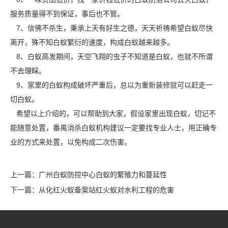
服务质量得不到保证，事后也不管。
7、信佛不杀生，秉承上天有好生之德，天天祈祷希望白蚁尽快
离开，殊不知白蚁繁衍的速度，构成白蚁越来越多。
8、白蚁高发期间，天空飞翔的虫子不知道是白蚁，也就不所谓
不去理睬。
9、家里的白蚁构成破坏严重后，总以为重新装修就可以赶走一
切白蚁。
希望以上介绍的，可以帮助到大家，假设家里出现白蚁，切记不
能随意处置，番禺消杀白蚁机构建议一定要找专业人士，用正确专
业的方式来处置，以免构成
二次伤害
。
上一篇：
广州白蚁防控中心白蚁的繁殖力和蔓延性
下一篇：
从化红火蚁备案站红火蚁对水利工程的危害