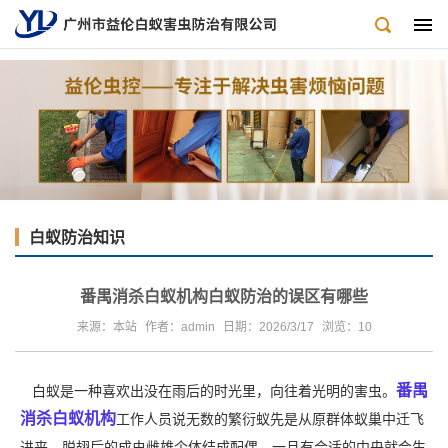
白蚁防治知识
番禺消杀白蚁机构白蚁防治的误区有哪些
来源：本站
作者：admin
日期：2026/3/17
浏览：
10
番禺
白蚁是一种喜欢出没在雨后的时光里，向往着光明的害虫。
消杀白蚁机构
工作人员说无数的繁衍蚁先是从原群体蚁巢中迁飞
进来，脱翅后的成虫雌雄个体结成配偶，一旦有合适的中央就会生