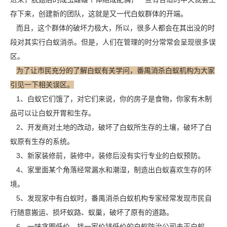
存下来，创建新的团队，这就是又一代白蚁群体的开端。
而且，这个群体的破坏力极大，所以，很多人都会在其出没的时
段对其实行白蚁消杀。但是，人们在管理的时分常常会呈现很多误
区。
为了让市民充分的了解白蚁有关学问，番禺消杀白蚁机构为大家
引见一下相关误区。
1、白蚁它们饿了，对它们来说，你的房子是食物，你家有木制
品可以让白蚁开胃和生存。
2、开发商对土地的改动，破坏了白蚁所生存的土壤，破坏了白
蚁原有生存的系统。
3、新家装修前，装修中，装修后没有实行专业的白蚁预防。
4、家里面某个角落经常漏水和潮湿，制造出白蚁喜欢生存的环
境。
5、发现家中有白蚁时，番禺消杀白蚁机构专家经常发现市民自
行随意搬运、损坏蚁路、蚁巢，破坏了原有的道路。
6、一味贪图低价，找一家价钱低价的白蚁防治公司去
灭白蚁
，