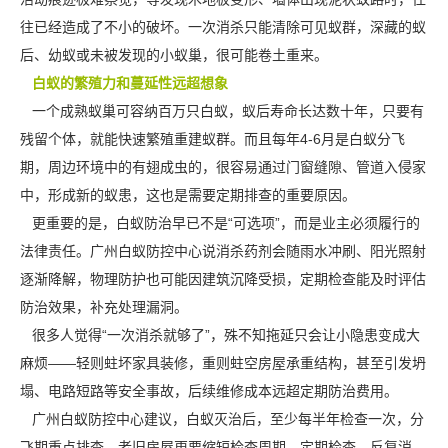
往已经造成了不小的破坏。一次消杀只能清除可见蚁群，深藏的蚁
后、幼蚁或未被发现的小蚁巢，很可能卷土重来。
白蚁的繁殖力和蔓延性远超想象
一个成熟蚁巢可容纳百万只白蚁，蚁后寿命长达数十年，只要有
残留个体，就能快速繁殖
重建蚁群
。而且每年4-6月是白蚁分飞
期，周边环境中的有翅成虫的，很容易通过门窗缝隙、管道入侵家
中，形成新的蚁患，这也是需要定期排查的重要原因。
更重要的是，白蚁防治早已不是“可选项”，而是业主必须履行的
法律责任。广州白蚁防控中心说消杀药剂会随雨水冲刷、阳光照射
逐渐降解，物理防护也可能因建筑沉降受损，定期检查能及时评估
防治效果，补充处理漏洞。
很多人觉得“一次消杀就够了”，殊不知拖延只会让小隐患变成大
麻烦——轻则蛀坏家具装修，重则蛀空房屋承重结构，甚至引发坍
塌、电路短路等
安全事故
，后续维修成本远超定期防治费用。
广州白蚁防控中心建议，
白蚁灭治
后，至少每半年检查一次，分
飞期重点排查，老旧房屋更要缩短检查周期。定期检查、反复消