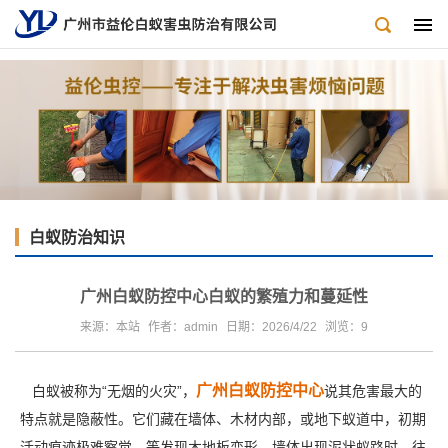
白蚁防治知识
广州白蚁防控中心白蚁的繁殖力和蔓延性
来源：本站
作者：admin
日期：2026/4/22
浏览：
9
广州白蚁防控中心
白蚁被称为“无烟的火灾”，
说其危害最大的
特点就是隐蔽性。它们藏在墙体、木材内部，或地下蚁道中，初期
活动痕迹极难察觉，等发现木地板变形、墙体出现泥状蚁路时，往