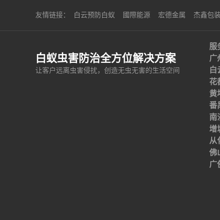
友情链接：
白云预防白蚁
國際能源
宏德金属
杰鑫包
服
白蚁虫害防治全方位解决方案
广
白
让客户远离虫害侵扰，创造无虫无害的生活空间
花
黄
番
南
增
从
佛
广