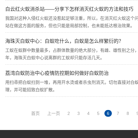
白云红火蚁消杀站——分享下怎样消灭红火蚁的方法和技巧
我国对这种入侵红火蚁还没惹起足够注重，所以，在消灭红火蚁这个
站在做这方面的服务，但也只能是局部控制，也未能抵达根治效果。
海珠灭白蚁中心：白蚁吃什么，白蚁是怎么样繁衍的？
工蚁在蚁群中数量最多，占群体数量的绝大部分，有雌、雄性别之分，
年，海珠灭白蚁中心说离群的工蚁却只能存活几天。
荔湾白蚁防治中心疫情防控期如何做好白蚁防治
用扫帚把白蚁扫到一堆，再用开水烫或者杀虫剂消灭。切勿直接对白
理，并可能招致白蚁扩散。
首页
上一页
2
3
4
5
6
7
8