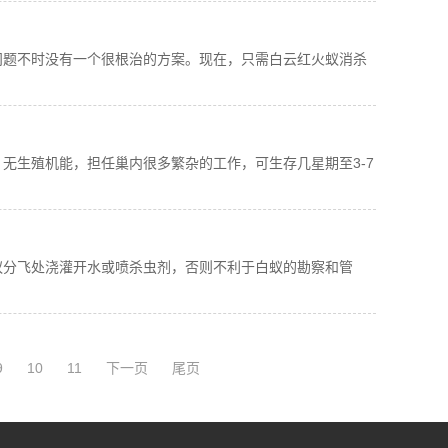
问题不时没有一个很根治的方案。现在，只需白云红火蚁消杀
无生殖机能，担任巢内很多繁杂的工作，可生存几星期至3-7
蚁分飞处浇灌开水或喷杀虫剂，否则不利于白蚁的勘察和管
9
10
11
下一页
尾页