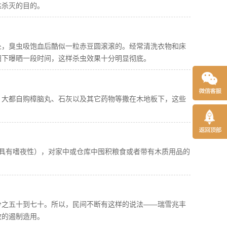
达杀灭的目的。
处，臭虫吸饱血后酷似一粒赤豆圆滚滚的。经常清洗衣物和床
阳下曝晒一段时间，这样杀虫效果十分明显彻底。
，大都自购樟脑丸、石灰以及其它药物等撒在木地板下，这些
。
具有嗜夜性），对家中或仓库中囤积粮食或者带有木质用品的
分之五十到七十。所以，民间不断有这样的说法——瑞雪兆丰
效的遏制造用。