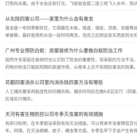
灯照向水面。由于水会反射灯光，飞蚁就会接二连三地飞入水中，到
从化除四害公司——家里为什么会有臭虫
臭虫是一年四季都存在，它荫蔽在木板，墙逢，墙纸，凉席，衣服等
单被褥，最好是用热水泡一段时间再洗，洗完之后把这些东西放到太
广州专业预防白蚁：房屋装修为什么要做白蚁防治工作
固然许多家庭在装修时也认识到了防虫的重要性，但采取的方法不当
药物对蛀虫只能起短期的驱避作用，从根本上达不到预防害虫的效果
花都四害消杀公司室内消杀除四害方法有哪些
人工捕杀要采用黏连性好的捕杀网，捕杀时间应在晚8点后实行（四害
区域实行捕杀。
天河有害生物防控公司冬季灭虫害的有效措施
有研讨标明，在冬季假设采取有效灭治措施，可以将来年虫害降低百
年。同理，在灭治蟑螂、蚊子、螨虫等方面，冬季及早下手会产生有