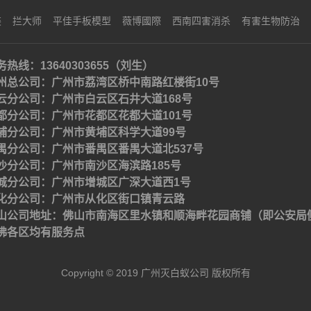
装
拦大师
平佳手板模型
薇博國際
西南四害消杀
有害生物防治
务热线：13640303655（刘生）
州总公司：广州市荔湾区桥中南路红楼街10号
云分公司：广州市白云区石井大道168号
都分公司：广州市花都区花都大道101号
埔分公司：广州市黄埔区科学大道99号
禺分公司：广州市番禺区番禺大道北537号
沙分公司：广州市南沙区海滨路185号
城分公司：广州市增城区广深大道西1号
化分公司：广州市从化区街口镇青云路
山公司地址：佛山市南海区里水镇和顺海畔花园商铺（即公安局
佛各区均有服务点
Copyright © 2019 广州灭白蚁公司 版权所有